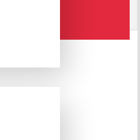
 Analog ses sistemlerinde hoparlörden ses gelmediğini farkettiğiniz
angi bir sorun varsa kullanıcının anında haberi olur.