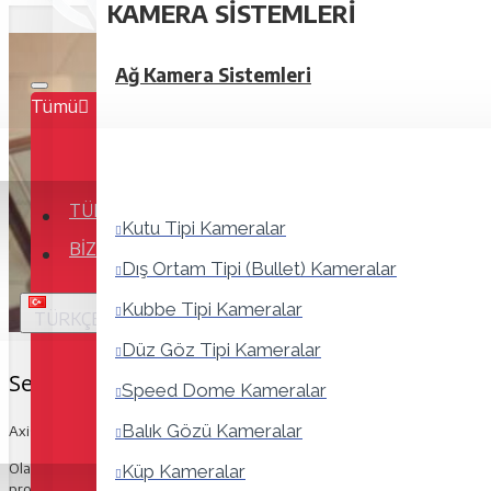
KAMERA SISTEMLERI
Ağ Kamera Sistemleri
Tümü
TÜM ÜRÜNLER
Kutu Tipi Kameralar
BIZE ULAŞIN
Dış Ortam Tipi (Bullet) Kameralar
Kubbe Tipi Kameralar
TÜRKÇE
Düz Göz Tipi Kameralar
Ses olanakları dünyası
Speed Dome Kameralar
Balık Gözü Kameralar
Axis ağ ses sistemleri, çeşitli durumlarda kullanabileceğiniz eksiksiz yüksek ka
Olayla tetiklenen duyurular ve doğrudan açıklamalarla tesisinizde güvenliği
Küp Kameralar
programlanmasıyla ortam yaratın. Tüm bunlar bir ağ ses sisteminin birçok fay