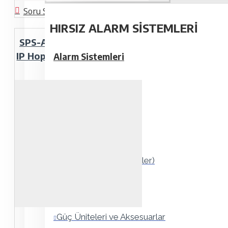
Soru Sor
HIRSIZ ALARM SISTEMLERI
SPS-A100M, Ses İşaretçisi /
IP Hoparlör / Mikrofon / LED
Alarm Sistemleri
Uyarı
Alarm Panelleri
Şifre Panelleri
Algılayıcılar (Dedektörler)
Sirenler
Manyetik Kontaklar
Güç Üniteleri ve Aksesuarlar