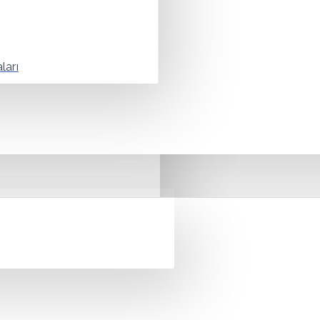
me ve arka plan müzik yayını gibi ses içeren tüm uygulamaları yapabilirsiniz.
 ağ ses sisteminde bütün parçalar kontrol yazılımı tarafından denetlenir. Herh
ları