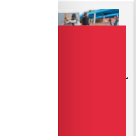
uyurular yapın. Mükemmel ses getiren fon müziğinin kolay ve esnek