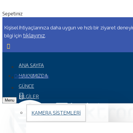
Sepetiniz
Kişisel ihtiyaçlarınıza daha uygun ve hızlı bir ziyaret deney
tıklayınız
bilgi için
.
ANA SAYFA
menu of anvas
HAKKIMIZDA
GÜNCE
BILGILER
Menu
KAMERA SISTEMLERI