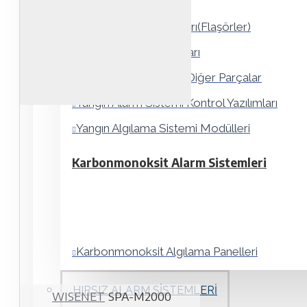
Yangın Alarm Panelleri
Sirenler ve Uyarı Işıkları(Flaşörler)
Bildirim (İhbar) Butonları
Yangın Alarm Sistemi Diğer Parçalar
Yangın Alarm Sistemi Kontrol Yazılımları
Yangın Algılama Sistemi Modülleri
Karbonmonoksit Alarm Sistemleri
Karbonmonoksit Algılama Panelleri
Karbonmonoksit Algılayıcıları
HIRSIZ ALARM SISTEMLERI
WISENET
SPA-M2000
Sirenler ve Flaşörler