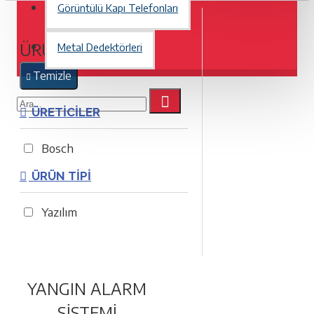
Görüntülü Kapı Telefonları
ÜRÜN BULMA
Metal Dedektörleri
Temizle
ÜRETICILER
Bosch
ÜRÜN TIPI
Yazılım
YANGIN ALARM
SISTEMI