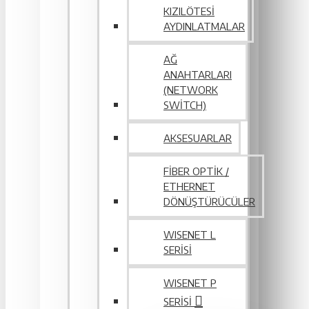
KIZILÖTESI
AYDINLATMALAR
AĞ
ANAHTARLARI
(NETWORK
SWITCH)
AKSESUARLAR
FIBER OPTIK /
ETHERNET
DÖNÜŞTÜRÜCÜLER
WISENET L
SERİSİ
WISENET P
SERISI