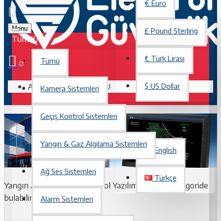
€
Euro
Menu
£
Pound Sterling
Tümü
₺
Türk Lirası
Tümü
0
Alışveriş sepetiniz boş!
$
US Dollar
Kamera Sistemleri
Geçiş Kontrol Sistemleri
TÜRKÇE
Yangın & Gaz Algılama Sistemleri
English
Ağ Ses Sistemleri
Türkçe
Yangın Alarm Sistemi Kontrol Yazılımlarını bu kategoride
bulabilirsiniz.
Alarm Sistemleri