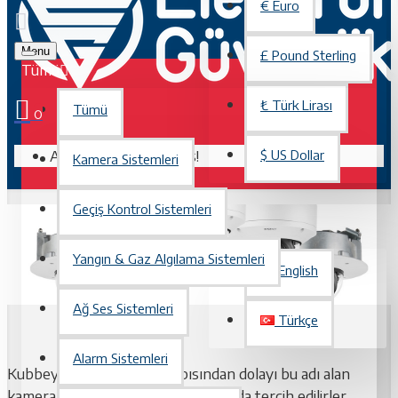
€
Euro
Menu
£
Pound Sterling
Tümü
₺
Türk Lirası
Tümü
0
Alışveriş sepetiniz boş!
$
US Dollar
Kamera Sistemleri
Geçiş Kontrol Sistemleri
TÜRKÇE
Yangın & Gaz Algılama Sistemleri
English
Ağ Ses Sistemleri
Türkçe
Alarm Sistemleri
Kubbeye benzer gövde yapısından dolayı bu adı alan
kameralar özellikle bina içi ortamlarda tercih edilirler.