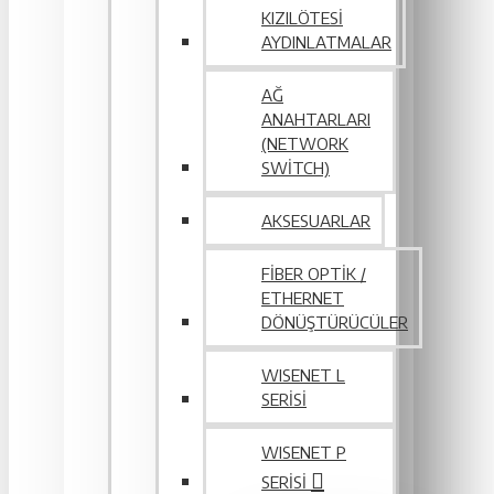
KIZILÖTESI
AYDINLATMALAR
AĞ
ANAHTARLARI
(NETWORK
SWITCH)
AKSESUARLAR
FIBER OPTIK /
ETHERNET
DÖNÜŞTÜRÜCÜLER
WISENET L
SERİSİ
WISENET P
SERISI