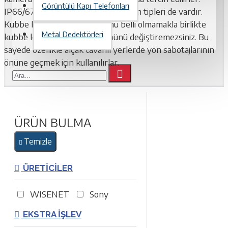
Görüntülü Kapı Telefonları
IP66/67 standardında olan dış ortam tipleri de vardır.
Kubbe kameraların bakış yönü belli olmamakla birlikte
Metal Dedektörleri
kubbe kapağını açmadan yönünü değiştiremezsiniz. Bu
sayede özellikle alçak tavanlı yerlerde yön sabotajlarının
önüne geçmek için kullanılırlar.
ÜRÜN BULMA
Temizle
ÜRETICILER
WISENET
Sony
EKSTRA İŞLEV