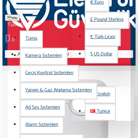
€
Euro
Menu
£
Pound Sterling
Tümü
₺
Türk Lirası
Tümü
0
Alışveriş sepetiniz boş!
$
US Dollar
Kamera Sistemleri
Geçiş Kontrol Sistemleri
TÜRKÇE
Yangın & Gaz Algılama Sistemleri
English
Ağ Ses Sistemleri
Türkçe
Alarm Sistemleri