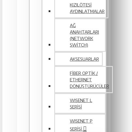
KIZILÖTESI
AYDINLATMALAR
AĞ
ANAHTARLARI
(NETWORK
SWITCH)
AKSESUARLAR
FIBER OPTIK /
ETHERNET
DÖNÜŞTÜRÜCÜLER
WISENET L
SERİSİ
WISENET P
SERISI