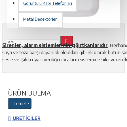
Görüntülü Kapı Telefonları
Metal Dedektörleri
Sirenler, alarm sistemlerinin çığırtkanlarıdır
. Herhang
suya ve toza karşı dayanıklı oldukları gibi ek olarak bütün sa
sesle ve ışıkla uyarı verdiği gibi alarm sistemine bilgi vere
ÜRÜN BULMA
Temizle
ÜRETICILER