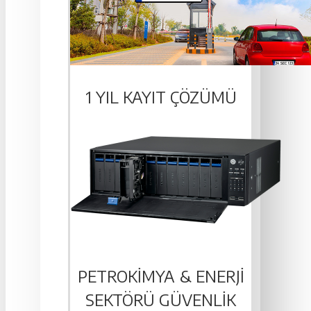
1 YIL KAYIT ÇÖZÜMÜ
PETROKIMYA & ENERJI
SEKTÖRÜ GÜVENLIK