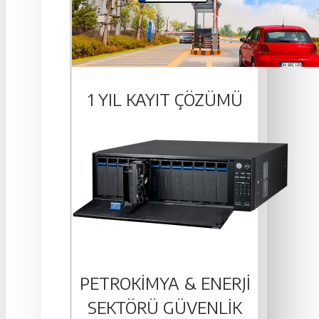
1 YIL KAYIT ÇÖZÜMÜ
PETROKIMYA & ENERJI
SEKTÖRÜ GÜVENLIK