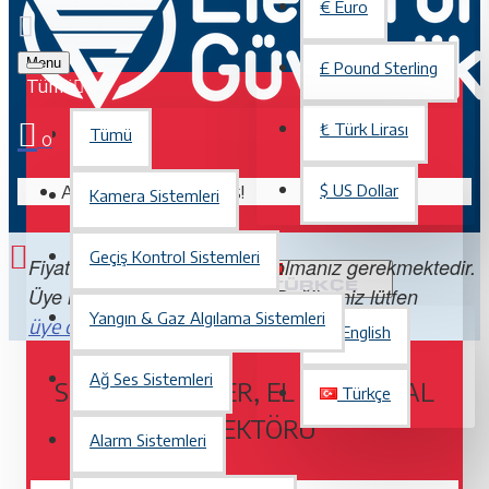
€
Euro
Menu
£
Pound Sterling
Tümü
₺
Türk Lirası
Tümü
0
Alışveriş sepetiniz boş!
$
US Dollar
Kamera Sistemleri
Geçiş Kontrol Sistemleri
Fiyatları görebilmek için üye olmanız gerekmektedir.
TÜRKÇE
Üye iseniz lütfen
Değilseniz lütfen
giriş yapın.
Yangın & Gaz Algılama Sistemleri
. Üye olmak ücretsizdir.
üye olun
English
Ağ Ses Sistemleri
SUPER SCANNER, EL TIPI METAL
Türkçe
DEDEKTÖRÜ
Alarm Sistemleri