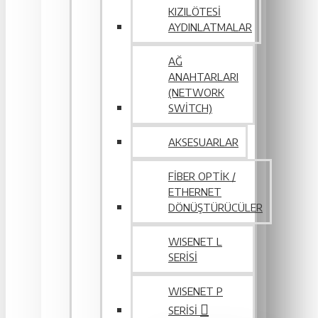
KIZILÖTESI
AYDINLATMALAR
AĞ
ANAHTARLARI
(NETWORK
SWITCH)
AKSESUARLAR
FIBER OPTIK /
ETHERNET
DÖNÜŞTÜRÜCÜLER
WISENET L
SERİSİ
WISENET P
SERISI