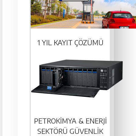
1 YIL KAYIT ÇÖZÜMÜ
PETROKIMYA & ENERJI
SEKTÖRÜ GÜVENLIK