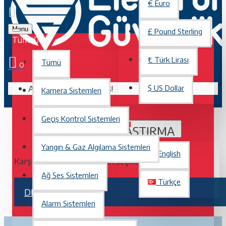
€
Euro
Menu
£
Pound Sterling
Tümü
₺
Türk Lirası
Tümü
0
Alışveriş sepetiniz boş!
$
US Dollar
Kamera Sistemleri
Geçiş Kontrol Sistemleri
ÜRÜN KARŞILAŞTIRMA
TÜRKÇE
Yangın & Gaz Algılama Sistemleri
English
Karşılaştırmak için bir ürün seçmediniz.
Ağ Ses Sistemleri
Türkçe
DEVAM
Alarm Sistemleri