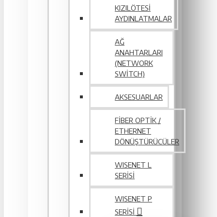
KIZILÖTESI
AYDINLATMALAR
AĞ
ANAHTARLARI
(NETWORK
SWITCH)
AKSESUARLAR
FIBER OPTIK /
ETHERNET
DÖNÜŞTÜRÜCÜLER
WISENET L
SERİSİ
WISENET P
SERISI