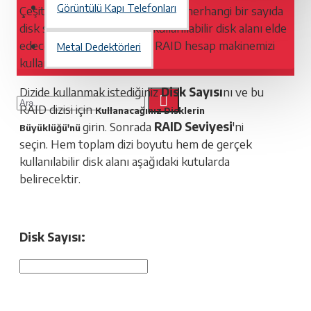
Görüntülü Kapı Telefonları
Çeşitli RAID yapılandırmalarında herhangi bir sayıda
disk sürücüsü ile ne kadar kullanılabilir disk alanı elde
edeceğinizi belirlemek için RAID hesap makinemizi
Metal Dedektörleri
kullanabilirsiniz.
Dizide kullanmak istediğiniz
Disk Sayısı
nı ve bu
RAID dizisi için
Kullanacağınız Disklerin
girin. Sonrada
RAID Seviyesi
'ni
Büyüklüğü'nü
seçin. Hem toplam dizi boyutu hem de gerçek
kullanılabilir disk alanı aşağıdaki kutularda
belirecektir.
Disk Sayısı: