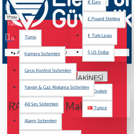
€
Euro
Menu
£
Pound Sterling
Tümü
₺
Türk Lirası
Tümü
0
Alışveriş sepetiniz boş!
$
US Dollar
Kamera Sistemleri
Geçiş Kontrol Sistemleri
RAID HESAP MAKINESI
TÜRKÇE
Yangın & Gaz Algılama Sistemleri
English
RAID Hesap Makinesi
Ağ Ses Sistemleri
Türkçe
Alarm Sistemleri