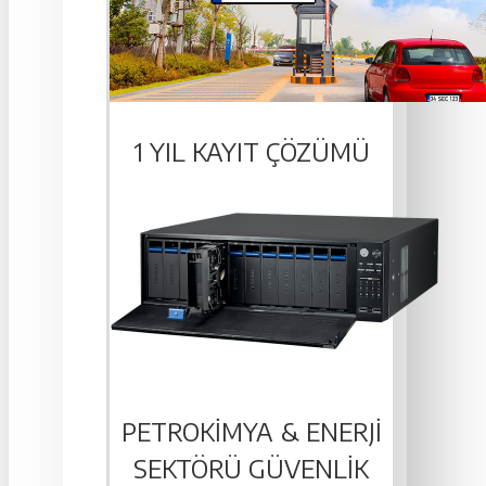
1 YIL KAYIT ÇÖZÜMÜ
PETROKIMYA & ENERJI
SEKTÖRÜ GÜVENLIK