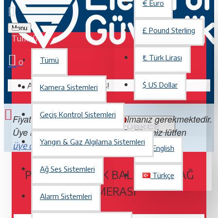
€
Euro
Menu
£
Pound Sterling
Tümü
₺
Türk Lirası
Tümü
0
Alışveriş sepetiniz boş!
$
US Dollar
Kamera Sistemleri
Geçiş Kontrol Sistemleri
Fiyatları görebilmek için üye olmanız gerekmektedir.
TÜRKÇE
Üye iseniz lütfen
Değilseniz lütfen
giriş yapın.
Yangın & Gaz Algılama Sistemleri
. Üye olmak ücretsizdir.
üye olun
English
Ağ Ses Sistemleri
PNF-9010RV, 4K BALIK GÖZÜ AĞ
Türkçe
KAMERASI
Alarm Sistemleri