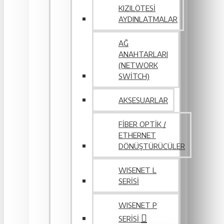
KIZILÖTESI
AYDINLATMALAR
AĞ
ANAHTARLARI
(NETWORK
SWITCH)
AKSESUARLAR
FIBER OPTIK /
ETHERNET
DÖNÜŞTÜRÜCÜLER
WISENET L
SERİSİ
WISENET P
SERISI