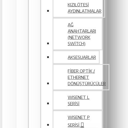
KIZILÖTESI
AYDINLATMALAR
AĞ
ANAHTARLARI
(NETWORK
SWITCH)
AKSESUARLAR
FIBER OPTIK /
ETHERNET
DÖNÜŞTÜRÜCÜLER
WISENET L
SERİSİ
WISENET P
SERISI