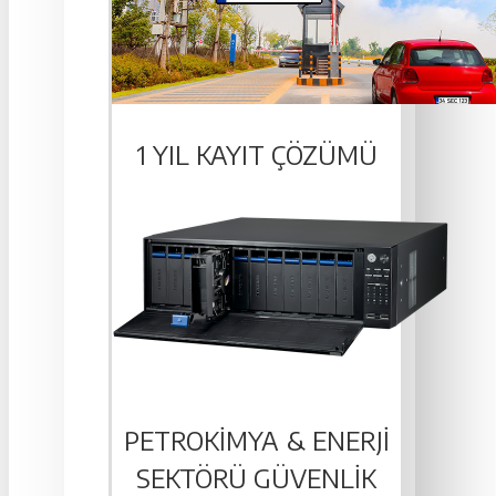
1 YIL KAYIT ÇÖZÜMÜ
PETROKIMYA & ENERJI
SEKTÖRÜ GÜVENLIK