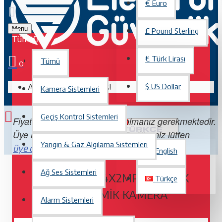
€
Euro
Menu
£
Pound Sterling
Tümü
₺
Türk Lirası
Tümü
0
Alışveriş sepetiniz boş!
$
US Dollar
Kamera Sistemleri
Geçiş Kontrol Sistemleri
Fiyatları görebilmek için üye olmanız gerekmektedir.
TÜRKÇE
Üye iseniz lütfen
Değilseniz lütfen
giriş yapın.
Yangın & Gaz Algılama Sistemleri
. Üye olmak ücretsizdir.
üye olun
English
Ağ Ses Sistemleri
PNM-9022V, 4X2MP, 209°'LIK
Türkçe
PANORAMIK KAMERA
Alarm Sistemleri