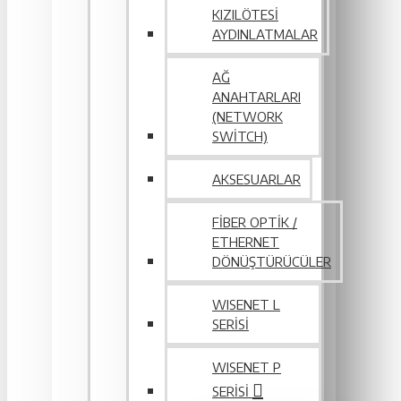
KIZILÖTESI
AYDINLATMALAR
AĞ
ANAHTARLARI
(NETWORK
SWITCH)
AKSESUARLAR
FIBER OPTIK /
ETHERNET
DÖNÜŞTÜRÜCÜLER
WISENET L
SERİSİ
WISENET P
SERISI