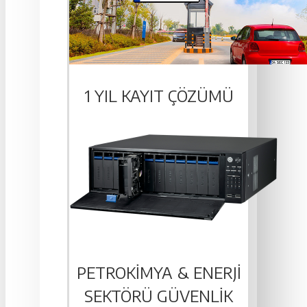
1 YIL KAYIT ÇÖZÜMÜ
PETROKIMYA & ENERJI
SEKTÖRÜ GÜVENLIK