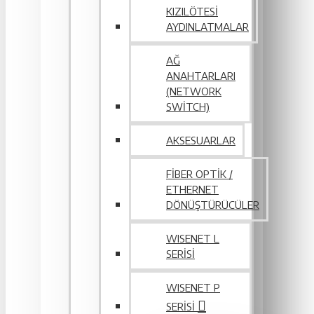
KIZILÖTESI
AYDINLATMALAR
AĞ
ANAHTARLARI
(NETWORK
SWITCH)
AKSESUARLAR
FIBER OPTIK /
ETHERNET
DÖNÜŞTÜRÜCÜLER
WISENET L
SERİSİ
WISENET P
SERISI