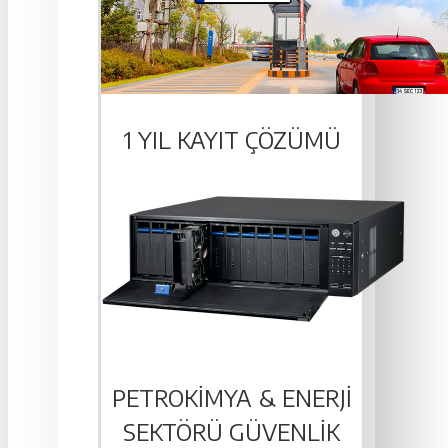
1 YIL KAYIT ÇÖZÜMÜ
PETROKIMYA & ENERJI
SEKTÖRÜ GÜVENLIK