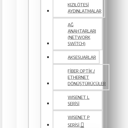
KIZILÖTESI
AYDINLATMALAR
AĞ
ANAHTARLARI
(NETWORK
SWITCH)
AKSESUARLAR
FIBER OPTIK /
ETHERNET
DÖNÜŞTÜRÜCÜLER
WISENET L
SERİSİ
WISENET P
SERISI