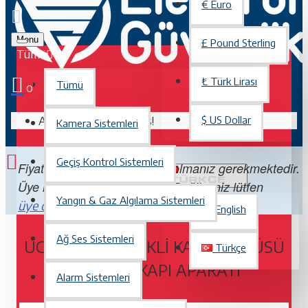
€
Euro
Menu
£
Pound Sterling
Tümü
₺
Türk Lirası
Tümü
0
Alışveriş sepetiniz boş!
$
US Dollar
Kamera Sistemleri
Geçiş Kontrol Sistemleri
Fiyatları görebilmek için üye olmanız gerekmektedir.
TÜRKÇE
Üye iseniz lütfen
Değilseniz lütfen
giriş yapın.
Yangın & Gaz Algılama Sistemleri
. Üye olmak ücretsizdir.
üye olun
English
Ağ Ses Sistemleri
UG-201, ELEKTRIKLI KAPI SÜRGÜSÜ
Türkçe
İÇIN CAM KAPI APARATI
Alarm Sistemleri