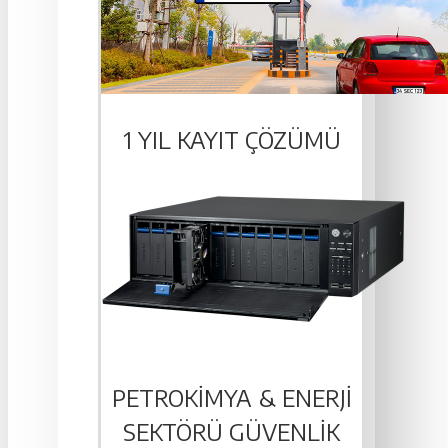
1 YIL KAYIT ÇÖZÜMÜ
PETROKIMYA & ENERJI
SEKTÖRÜ GÜVENLIK