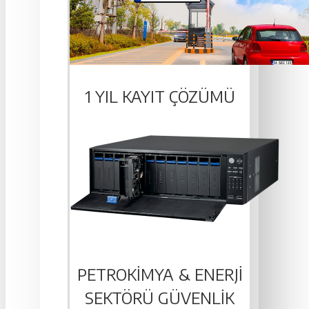
1 YIL KAYIT ÇÖZÜMÜ
PETROKIMYA & ENERJI
SEKTÖRÜ GÜVENLIK