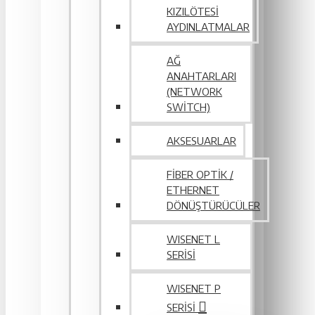
KIZILÖTESI
AYDINLATMALAR
AĞ
ANAHTARLARI
(NETWORK
SWITCH)
AKSESUARLAR
FIBER OPTIK /
ETHERNET
DÖNÜŞTÜRÜCÜLER
WISENET L
SERİSİ
WISENET P
SERISI