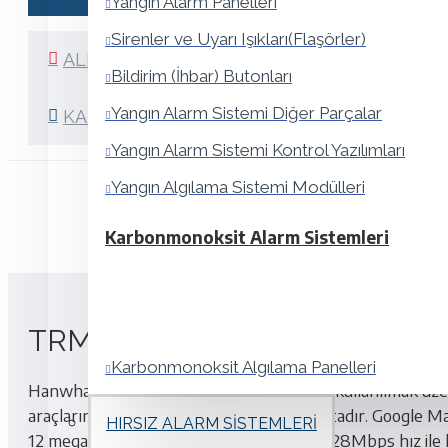
Yangın Alarm Panelleri
Sirenler ve Uyarı Işıkları(Flaşörler)
ALIŞVERIŞ LISTEME EKLE
Bildirim (İhbar) Butonları
Yangın Alarm Sistemi Diğer Parçalar
KARŞILAŞTIRMA LISTESINE EKLE
Yangın Alarm Sistemi Kontrol Yazılımları
Yangın Algılama Sistemi Modülleri
AÇIKLAM
Karbonmonoksit Alarm Sistemleri
TRM-1610S, Taşıtlar için 16 Kan
Karbonmonoksit Algılama Panelleri
Hanwha Techwin'in hareketli ortamlarda kullanılmak üzere
Karbonmonoksit Algılayıcıları
araçların tamamı için ideal çözüm sunmaktadır. Google Ma
HIRSIZ ALARM SISTEMLERI
12 megapiksele kadar olan görüntülerini 128Mbps hız ile kay
Sirenler ve Flaşörler