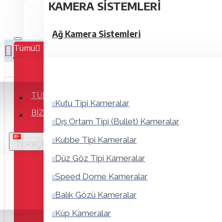
KAMERA SISTEMLERI
Ağ Kamera Sistemleri
Tümü
Fiyatları görebilmek için üye olmanız gerekmektedir. 
TÜM ÜRÜNLER
Kutu Tipi Kameralar
BIZE ULAŞIN
Dış Ortam Tipi (Bullet) Kameralar
Kubbe Tipi Kameralar
TÜRKÇE
Düz Göz Tipi Kameralar
Speed Dome Kameralar
Balık Gözü Kameralar
Küp Kameralar