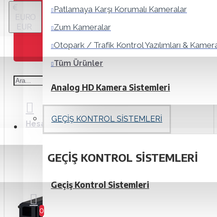
€
Patlamaya Karşı Korumalı Kameralar
EURO
EUR
Zum Kameralar
Otopark / Trafik Kontrol Yazılımları & Kamera
Tüm Ürünler
Analog HD Kamera Sistemleri
GEÇIŞ KONTROL SISTEMLERI
Hesap
Giriş/ Kayıt
Kutu Tipi Kameralar
GEÇIŞ KONTROL SISTEMLERI
Dış Ortam Tipi (Bullet) Kameralar
Geçiş Kontrol Sistemleri
Kubbe Tipi Kameralar
Analog HD Zum Kameralar
0