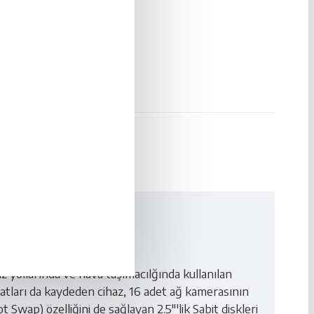
KOŞULLARI
 yollarında ve hava taşımacılğında kullanılan
atları da kaydeden cihaz, 16 adet ağ kamerasının
Swap) özelliğini de sağlayan 2.5"'lik Sabit diskleri