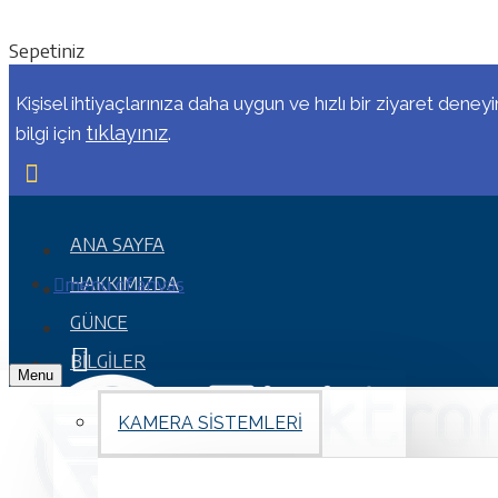
Sepetiniz
Kişisel ihtiyaçlarınıza daha uygun ve hızlı bir ziyaret deney
tıklayınız
bilgi için
.
ANA SAYFA
menu of anvas
HAKKIMIZDA
GÜNCE
BILGILER
Menu
KAMERA SISTEMLERI