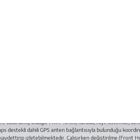
A
ÖZELLIKLER
YORUMLAR
ÖN SIPARIŞ 
al Ağ Video Kayıt Cihazı
 tasarlamış olduğu TRM-1610S, karada, raylı sistemde, deniz
ps destekli dahili GPS anten bağlantısıyla bulunduğu koordin
dettirip izletebilmektedir. Çalışırken değiştirilme (Front Hot 