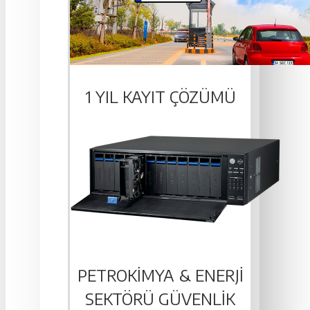
1 YIL KAYIT ÇÖZÜMÜ
PETROKIMYA & ENERJI
SEKTÖRÜ GÜVENLIK