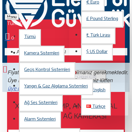
€
Euro
Menu
£
Pound Sterling
Tümü
₺
Türk Lirası
Tümü
0
Alışveriş sepetiniz boş!
$
US Dollar
Kamera Sistemleri
Geçiş Kontrol Sistemleri
Fiyatları görebilmek için üye olmanız gerekmektedir.
TÜRKÇE
Üye iseniz lütfen
Değilseniz lütfen
giriş yapın.
Yangın & Gaz Algılama Sistemleri
. Üye olmak ücretsizdir.
üye olun
English
Ağ Ses Sistemleri
XNV-6080R, 2MP, ANTI VANDAL
Türkçe
KUBBE TIPI AĞ KAMERASI
Alarm Sistemleri