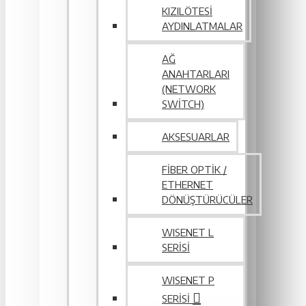
KIZILÖTESI
AYDINLATMALAR
AĞ
ANAHTARLARI
(NETWORK
SWITCH)
AKSESUARLAR
FIBER OPTIK /
ETHERNET
DÖNÜŞTÜRÜCÜLER
WISENET L
SERİSİ
WISENET P
SERISI